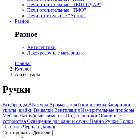
Печи отопительные "ТЕПЛОДАР"
Печи отопительные "ТМФ"
Печи отпительные "Астон"
Разное
Разное
Антисептики
Лакокрасочные материалы
Главная
Каталог
Аксессуары
Ручки
Все бренды
Абажуры
Ароматы для бани и сауны
Запарники,
ушаты, шайки
Вешалки
Вентиляция
Измерительные приборы
Мебель
Натрубные элементы
Подголовники
Обливные
устройства
Освещение для бани и сауны
Панно
Ручки
Полки
Текстиль
Черпаки, ковши
Сортировать
Дешевле