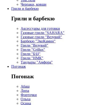
Текстиль
Черпаки, ковши
Грили и барбекю
Грили и барбекю
Аксессуары для готовки
Газовые грили "SAHARA"
Газовые грили "Везувий"
Барбекю "ЭкоКамин"
Грили "Везувий"
Грили "Grillux"
Грили "Б\Ц"
Грили "НМК"
Тандыры "Амфора"
Погонаж
Погонаж
Абаш
Липа
Форточки
Ольха
Осина