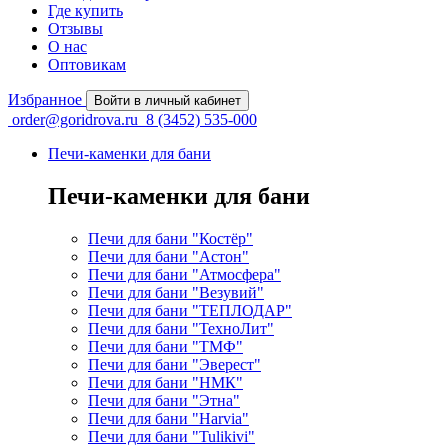
Где купить
Отзывы
О нас
Оптовикам
Избранное
Войти в личный кабинет
order@goridrova.ru
8 (3452) 535-000
Печи-каменки для бани
Печи-каменки для бани
Печи для бани "Костёр"
Печи для бани "Астон"
Печи для бани "Атмосфера"
Печи для бани "Везувий"
Печи для бани "ТЕПЛОДАР"
Печи для бани "ТехноЛит"
Печи для бани "ТМФ"
Печи для бани "Эверест"
Печи для бани "НМК"
Печи для бани "Этна"
Печи для бани "Harvia"
Печи для бани "Tulikivi"