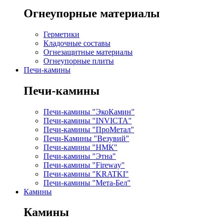
Огнеупорные материалы
Герметики
Кладочные составы
Огнезащитные материалы
Огнеупорные плиты
Печи-камины
Печи-камины
Печи-камины "ЭкоКамин"
Печи-камины "INVICTA"
Печи-камины "ПроМетал"
Печи-Камины "Везувий"
Печи-камины "НМК"
Печи-камины "Этна"
Печи-камины "Fireway"
Печи-камины "KRATKI"
Печи-камины "Мета-Бел"
Камины
Камины