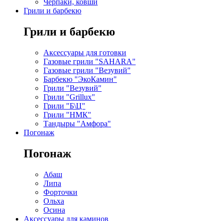
Черпаки, ковши
Грили и барбекю
Грили и барбекю
Аксессуары для готовки
Газовые грили "SAHARA"
Газовые грили "Везувий"
Барбекю "ЭкоКамин"
Грили "Везувий"
Грили "Grillux"
Грили "Б\Ц"
Грили "НМК"
Тандыры "Амфора"
Погонаж
Погонаж
Абаш
Липа
Форточки
Ольха
Осина
Аксессуары для каминов