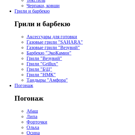
Текстиль
Черпаки, ковши
Грили и барбекю
Грили и барбекю
Аксессуары для готовки
Газовые грили "SAHARA"
Газовые грили "Везувий"
Барбекю "ЭкоКамин"
Грили "Везувий"
Грили "Grillux"
Грили "Б\Ц"
Грили "НМК"
Тандыры "Амфора"
Погонаж
Погонаж
Абаш
Липа
Форточки
Ольха
Осина