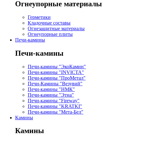
Огнеупорные материалы
Герметики
Кладочные составы
Огнезащитные материалы
Огнеупорные плиты
Печи-камины
Печи-камины
Печи-камины "ЭкоКамин"
Печи-камины "INVICTA"
Печи-камины "ПроМетал"
Печи-Камины "Везувий"
Печи-камины "НМК"
Печи-камины "Этна"
Печи-камины "Fireway"
Печи-камины "KRATKI"
Печи-камины "Мета-Бел"
Камины
Камины